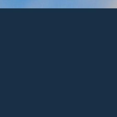
L
 der
tlicher
g der
der
 und
turierungen
chtlichen
ch der