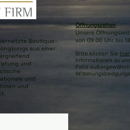
Öffnungszeiten
Unsere Öffnungszeit
von 09.00 Uhr bis 1
t vernetzte Boutique-
 Hongkongs aus einer
Bitte klicken Sie
hie
ergreifend
Informationen zu un
ratung und
Falle außergewöhnl
stische
Witterungsbedgung
ationale und
nehmen und
t.