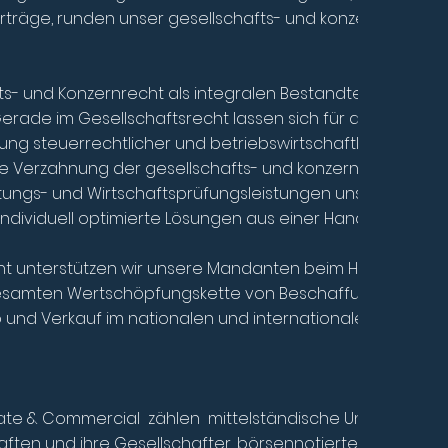
träge, runden unser gesellschafts- und konzernrechtlic
s- und Konzernrecht als integralen Bestandteil eines
erade im Gesellschaftsrecht lassen sich für den Manda
ung steuerrechtlicher und betriebswirtschaftlicher, ins
 die Verzahnung der gesellschafts- und konzernrechtliche
ungs- und Wirtschaftsprüfungsleistungen unseres
 individuell optimierte Lösungen aus einer Hand anzubiete
ht unterstützen wir unsere Mandanten beim Handel von 
gesamten Wertschöpfungskette von Beschaffung und Ein
b und Verkauf im nationalen und internationalen B2B sow
ate & Commercial zählen mittelständische Unternehme
aften und ihre Gesellschafter, börsennotierte und nicht