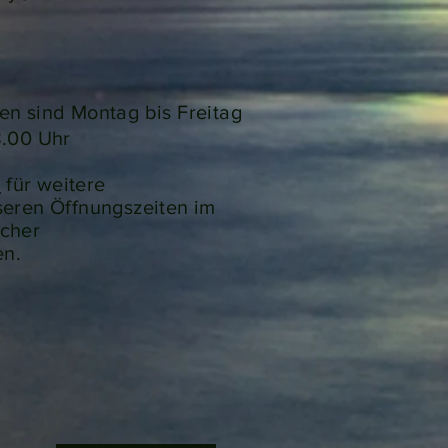
en sind Montag bis Freitag
8.00 Uhr
r
für weitere
seren Öffnungszeiten im
icher
en.