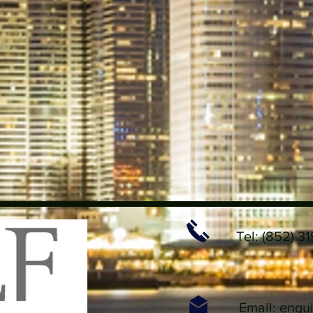
Tel: (852) 3
Email:
enqui