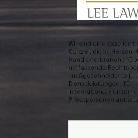
Wir sind eine exzellen
Kanzlei, die im Herzen
Hand und branchenüb
umfassende Rechtsbe
maßgeschneiderte juri
Dienstleistungen für n
internationale Unter
Privatpersonen anbiete